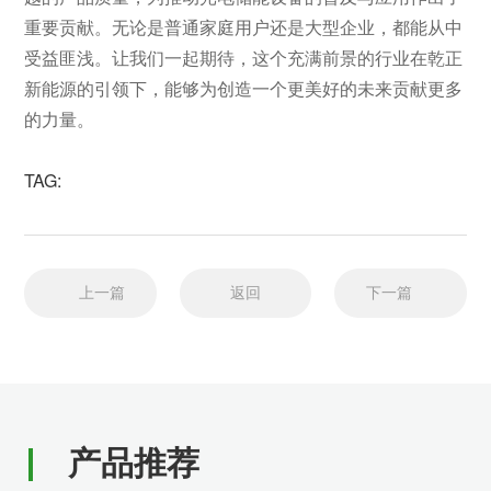
重要贡献。无论是普通家庭用户还是大型企业，都能从中
受益匪浅。让我们一起期待，这个充满前景的行业在乾正
新能源的引领下，能够为创造一个更美好的未来贡献更多
的力量。
TAG:
上一篇
返回
下一篇
产品推荐