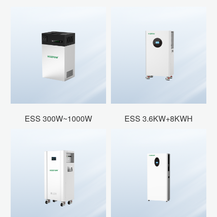
ESS 300W~1000W
ESS 3.6KW+8KWH