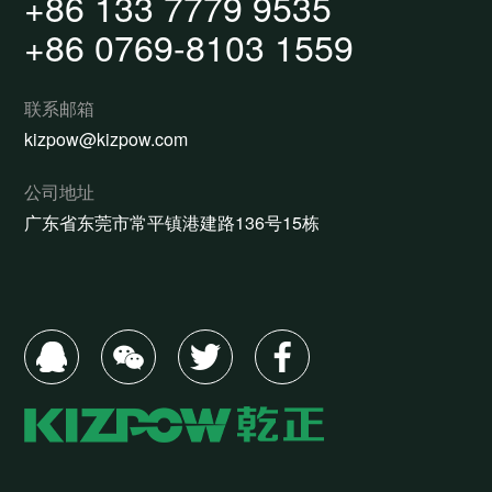
+86 133 7779 9535
+86 0769-8103 1559
联系邮箱
kizpow@kizpow.com
公司地址
广东省东莞市常平镇港建路136号15栋